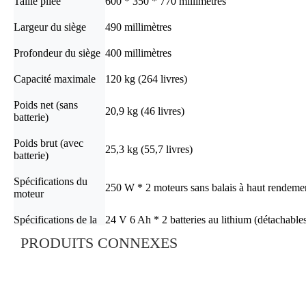
Taille pliée
600 * 350 * 770 millimètres
Largeur du siège
490 millimètres
Profondeur du siège
400 millimètres
Capacité maximale
120 kg (264 livres)
Poids net (sans
20,9 kg (46 livres)
batterie)
Poids brut (avec
25,3 kg (55,7 livres)
batterie)
Spécifications du
250 W * 2 moteurs sans balais à haut rendeme
moteur
Spécifications de la
24 V 6 Ah * 2 batteries au lithium (détachables
batterie
compagnies aériennes).
PRODUITS CONNEXES
Autonomie
20 km (15,5 milles)
Vitesse maximale
6km/h