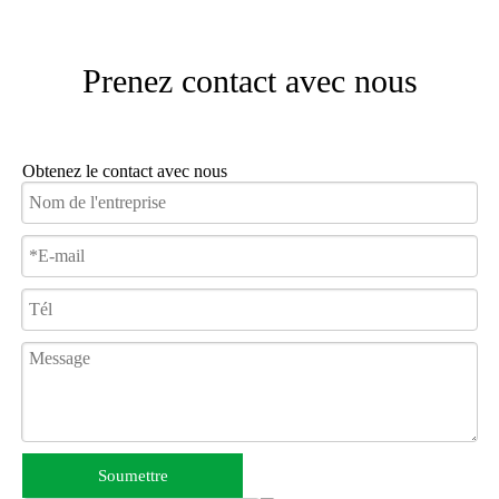
Roue avant Roue
Pneu plein en PU de 8 pouces
arrière
Pneu plein en PU de 12,5 pouces (avec absorp
Prenez contact avec nous
Capacité de montée
Max 8°
(pente)
Système de freinage
Frein électromagnétique intelligent
Obtenez le contact avec nous
Temps de charge
6-8 heures
Certifications
CE, FDA, ISO9001, ISO13485
Principales caractéristiques et points forts
Offrant une valeur exceptionnelle à votre catalogue
d'équipements, ce fauteuil roulant électrique est conçu pour
résoudre les défis les plus urgents auxquels sont confrontés
les utilisateurs et les distributeurs. De son design moderne et
visuellement attrayant à sa mécanique interne rigoureuse,
chaque composant est sélectionné pour garantir la longévité,
Soumettre
réduire les frais de maintenance et offrir une expérience
utilisateur inégalée.