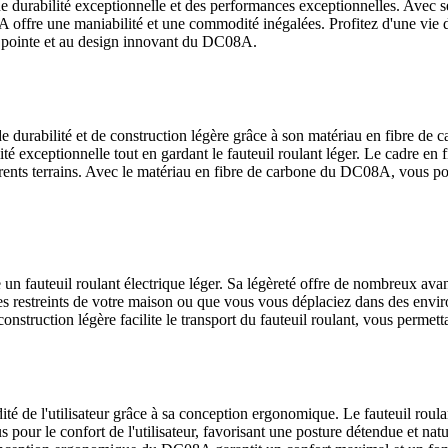
une durabilité exceptionnelle et des performances exceptionnelles. Avec s
offre une maniabilité et une commodité inégalées. Profitez d'une vie d
e pointe et au design innovant du DC08A.
urabilité et de construction légère grâce à son matériau en fibre de c
té exceptionnelle tout en gardant le fauteuil roulant léger. Le cadre en f
rents terrains. Avec le matériau en fibre de carbone du DC08A, vous pou
 fauteuil roulant électrique léger. Sa légèreté offre de nombreux ava
es restreints de votre maison ou que vous vous déplaciez dans des envir
struction légère facilite le transport du fauteuil roulant, vous permetta
 de l'utilisateur grâce à sa conception ergonomique. Le fauteuil roula
 pour le confort de l'utilisateur, favorisant une posture détendue et natu