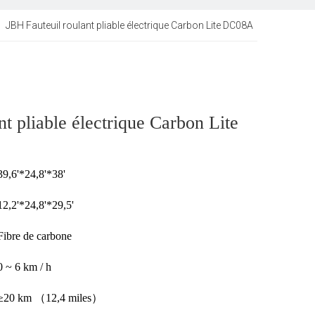
»
JBH Fauteuil roulant pliable électrique Carbon Lite DC08A
t pliable électrique Carbon Lite
39,6'*24,8'*38'
12,2'*24,8'*29,5'
Fibre de carbone
0 ~ 6 km / h
≥20 km （12,4 miles）