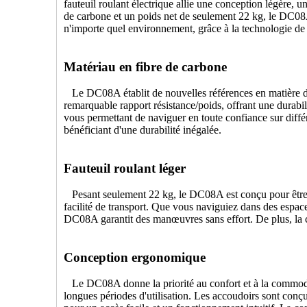
fauteuil roulant électrique allie une conception légère, 
de carbone et un poids net de seulement 22 kg, le DC08A 
n'importe quel environnement, grâce à la technologie d
Matériau en fibre de carbone
Le DC08A établit de nouvelles références en matière de d
remarquable rapport résistance/poids, offrant une durabili
vous permettant de naviguer en toute confiance sur diffé
bénéficiant d'une durabilité inégalée.
Fauteuil roulant léger
Pesant seulement 22 kg, le DC08A est conçu pour être un
facilité de transport. Que vous naviguiez dans des espac
DC08A garantit des manœuvres sans effort. De plus, la con
Conception ergonomique
Le DC08A donne la priorité au confort et à la commodité
longues périodes d'utilisation. Les accoudoirs sont conçus