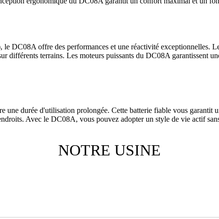
 conception ergonomique du DC08A garantit un confort maximal et un fo
e DC08A offre des performances et une réactivité exceptionnelles. Les
ur différents terrains. Les moteurs puissants du DC08A garantissent une 
ne durée d'utilisation prolongée. Cette batterie fiable vous garantit u
ndroits. Avec le DC08A, vous pouvez adopter un style de vie actif sans
NOTRE USINE