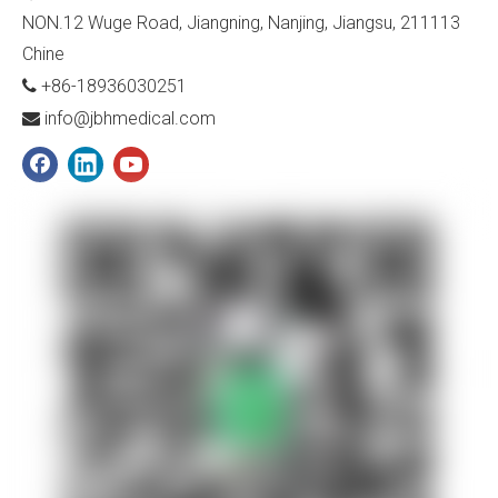
NON.12 Wuge Road, Jiangning, Nanjing, Jiangsu, 211113
Chine
+86-18936030251

info@jbhmedical.com
