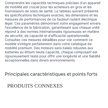
Comprendre les capacités techniques précises d'un appareil
de mobilité est crucial pour les acheteurs en gros et les
fournisseurs de soins de santé. Le tableau suivant présente
les spécifications techniques exactes, les dimensions et les
mesures de performances de ce fauteuil roulant électrique
léger. Ces paramètres démontrent notre engagement envers
l'excellence de la fabrication, garantissant que chaque unité
répond à des normes internationales rigoureuses en matière
de sécurité, de capacité et d'efficacité opérationnelle.
Consultez ces mesures détaillées pour voir comment ce
modèle s’intègre parfaitement dans votre catalogue de
mobilité premium. Des moteurs sans balais robustes aux
batteries au lithium haute capacité, chaque composant est
rigoureusement testé pour offrir une longévité et une fiabilité
exceptionnelles dans divers environnements.
Principales caractéristiques et points forts
Équiper votre gamme de produits de cette solution de
PRODUITS CONNEXES
mobilité avancée garantit à vos clients des performances et
une fiabilité de premier ordre. Chaque fonctionnalité a été
délibérément conçue par notre équipe de fabrication pour
résoudre les défis de mobilité réels, garantissant une
fidélisation élevée des utilisateurs et des retours de marché
exceptionnels pour vos canaux de distribution.