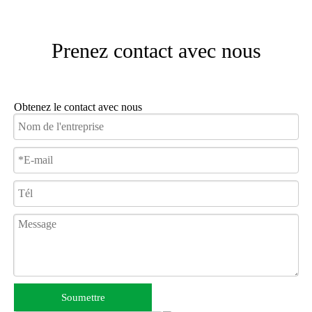
Prenez contact avec nous
Obtenez le contact avec nous
Léger et portable
Soumettre
Les fauteuils roulants de transport sont