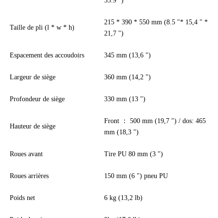
33.9 ")
215 * 390 * 550 mm (8.5 "* 15,4 " *
Taille de pli (l * w * h)
21,7 ")
Espacement des accoudoirs
345 mm (13,6 ")
Largeur de siège
360 mm (14,2 ")
Profondeur de siège
330 mm (13 ")
Front ： 500 mm (19,7 ") / dos: 465
Hauteur de siège
mm (18,3 ")
Roues avant
Tire PU 80 mm (3 ")
Roues arrières
150 mm (6 ") pneu PU
Poids net
6 kg (13,2 lb)