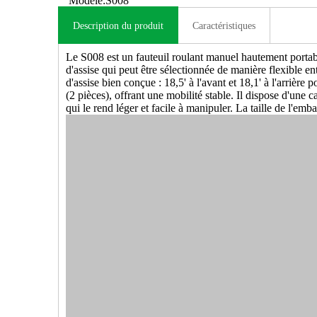
Modèle:
S008
Description du produit
Caractéristiques
Le S008 est un fauteuil roulant manuel hautement portabl
d'assise qui peut être sélectionnée de manière flexible e
d'assise bien conçue : 18,5' à l'avant et 18,1' à l'arrièr
(2 pièces), offrant une mobilité stable. Il dispose d'une
qui le rend léger et facile à manipuler. La taille de l'em