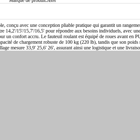
Marque de produit:
JBH
e, conçu avec une conception pliable pratique qui garantit un rangement 
ntre 14,2'/15'/15,7'/16,5' pour répondre aux besoins individuels, avec un
e pour un confort accru. Le fauteuil roulant est équipé de roues avant en 
 capacité de chargement robuste de 100 kg (220 lb), tandis que son poids 
ballage mesure 33,9'
25,6'
26', assurant ainsi une logistique et une livrais